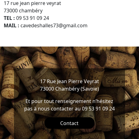
17 rue jean pierre veyrat
73000 chambéry
TEL :
09 53 91 09 24
MAIL :
cavedeshalles73@gmail.com
17 Rue Jean Pierre Veyrat
73000 Chambéry (Savoie)
Et pour tout renseignement n’hésitez
pas à nous contacter au 09 53 91 09 24
Contact