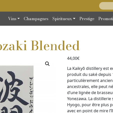
Recherc
Vins
Champagnes
Spiritueux
Prestige
Promot
zaki Blended
44,00
€
La Kaikyõ distillery est 
produit du saké depuis 1
particulièrement ancie
ancestrales, elle peut 
d’une lignée de brasseu
Yonezawa. La distillerie 
Hyogo, pour être plus pré
avec en point de mire l’î