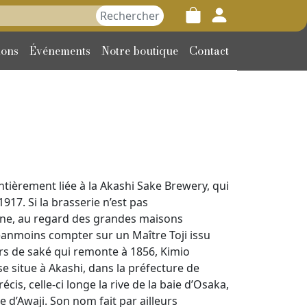
her :
ions
Événements
Notre boutique
Contact
entièrement liée à la Akashi Sake Brewery, qui
917. Si la brasserie n’est pas
nne, au regard des grandes maisons
néanmoins compter sur un Maître Toji issu
rs de saké qui remonte à 1856, Kimio
se situe à Akashi, dans la préfecture de
cis, celle-ci longe la rive de la baie d’Osaka,
le d’Awaji. Son nom fait par ailleurs