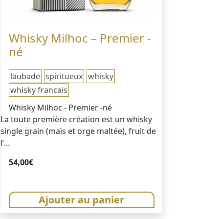
Whisky Milhoc – Premier -
né
laubade
spiritueux
whisky
whisky francais
Whisky Milhoc - Premier -né
La toute première création est un whisky
single grain (maïs et orge maltée), fruit de
l’...
54,00
€
Ajouter au panier