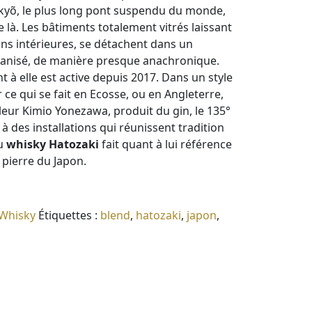
kyõ, le plus long pont suspendu du monde,
e là. Les bâtiments totalement vitrés laissant
ions intérieures, se détachent dans un
anisé, de manière presque anachronique.
nt à elle est active depuis 2017. Dans un style
ce qui se fait en Ecosse, ou en Angleterre,
bleur Kimio Yonezawa, produit du gin, le 135°
 à des installations qui réunissent tradition
du
whisky Hatozaki
fait quant à lui référence
 pierre du Japon.
Whisky
Étiquettes :
blend
,
hatozaki
,
japon
,