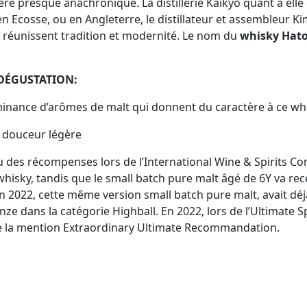
e presque anachronique. La distillerie Kaikyõ quant à elle 
en Ecosse, ou en Angleterre, le distillateur et assembleur Ki
ui réunissent tradition et modernité. Le nom du
whisky Hato
 DÉGUSTATION:
minance d’arômes de malt qui donnent du caractère à ce whi
e douceur légère
des récompenses lors de l’International Wine & Spirits Com
isky, tandis que le small batch pure malt âgé de 6Y va rece
n 2022, cette même version small batch pure malt, avait déj
e dans la catégorie Highball. En 2022, lors de l’Ultimate Sp
que la mention Extraordinary Ultimate Recommandation.