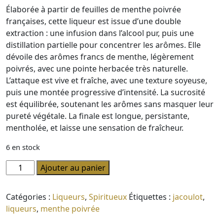
Élaborée à partir de feuilles de menthe poivrée
françaises, cette liqueur est issue d’une double
extraction : une infusion dans l’alcool pur, puis une
distillation partielle pour concentrer les arômes. Elle
dévoile des arômes francs de menthe, légèrement
poivrés, avec une pointe herbacée très naturelle.
L’attaque est vive et fraîche, avec une texture soyeuse,
puis une montée progressive d’intensité. La sucrosité
est équilibrée, soutenant les arômes sans masquer leur
pureté végétale. La finale est longue, persistante,
mentholée, et laisse une sensation de fraîcheur.
6 en stock
quantité
Ajouter au panier
de
Liqueur
Catégories :
Liqueurs
,
Spiritueux
Étiquettes :
jacoulot
,
Menthe
liqueurs
,
menthe poivrée
poivrée