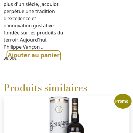
plus d'un siècle, Jacoulot
perpétue une tradition
d'excellence et
d'innovation gustative
fondée sur les produits du
terroir. Aujourd'hui,
Philippe Vançon ...
Ajouter au panier
38,00
€
Produits similaires
Promo !