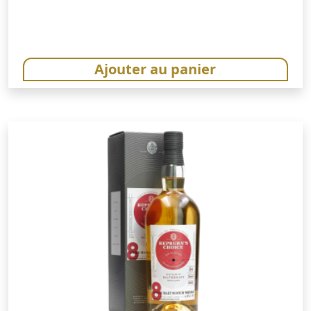
était :
est :
64,00€.
58,00€.
Ajouter au panier