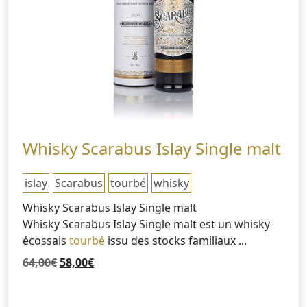
Whisky Scarabus Islay Single malt
islay
Scarabus
tourbé
whisky
Whisky Scarabus Islay Single malt
Whisky Scarabus Islay Single malt est un whisky
écossais
tourbé
issu des stocks familiaux ...
Le
Le
64,00
€
58,00
€
prix
prix
initial
actuel