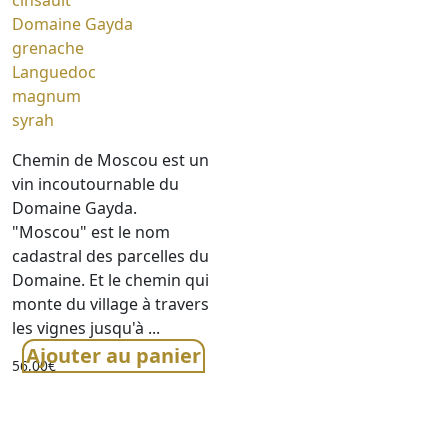
cinsault
Domaine Gayda
grenache
Languedoc
magnum
syrah
Chemin de Moscou est un
vin incoutournable du
Domaine Gayda.
"Moscou" est le nom
cadastral des parcelles du
Domaine. Et le chemin qui
monte du village à travers
les vignes jusqu'à ...
Ajouter au panier
56,00
€