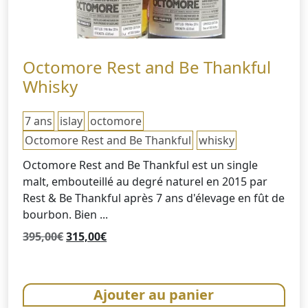
Octomore Rest and Be Thankful
Whisky
7 ans
islay
octomore
Octomore Rest and Be Thankful
whisky
Octomore Rest and Be Thankful est un single
malt, embouteillé au degré naturel en 2015 par
Rest & Be Thankful après 7 ans d'élevage en fût de
bourbon. Bien ...
Le
Le
395,00
€
315,00
€
prix
prix
initial
actuel
était :
est :
Ajouter au panier
395,00€.
315,00€.