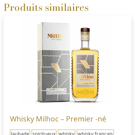
Produits similaires
Whisky Milhoc – Premier -né
laubade
spiritueux
whisky
whisky francais