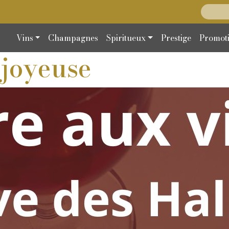
Recherc
Vins
Champagnes
Spiritueux
Prestige
Promot
 joyeuse