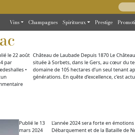
Recherc
Vins
Champagnes
Spiritueux
Prestige
Promot
nac
lié le 22 août
Château de Laubade Depuis 1870 Le Château d
4 par
située à Sorbets, dans le Gers, au cœur du te
edeshalles •
domaine de 105 hectares d’un seul tenant app
cun
générations. En quête d’excellence, c’est act
mmentaire
Publié le 13
L’année 2024 sera forte en émotions
mars 2024
Débarquement et de la Bataille de No