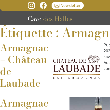
Newsletter
Étiquette : Armag
Armagnac
Pub
202
– Château
cav
Au
de
co
Laubade
Armagnac