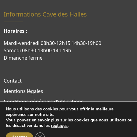
Informations Cave des Halles
Horaires :
Mardi-vendredi 08h30-12h15 14h30-19h00
Samedi 08h30-13h00 14h 19h
Dimanche fermé
Contact
Mentions légales
Conditions générales d’utilisations
Nous utilisons des cookies pour vous offrir la meilleure
Politique de confidentialité
expérience sur notre site.
Vous pouvez en savoir plus sur les cookies que nous utilisons ou
Site WordPress par Nouvel Oeil
les désactiver dans les
réglages
.
Fermer la bannière des cookies GDPR