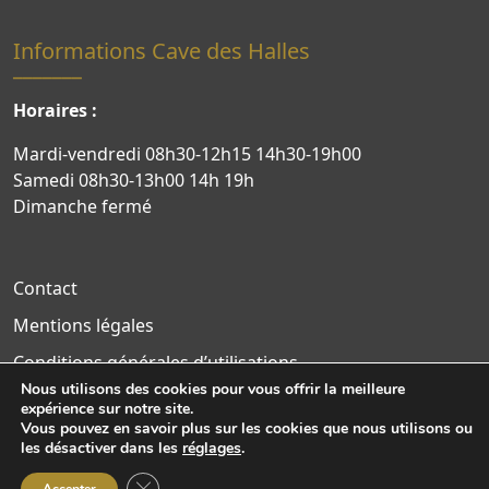
Informations Cave des Halles
Horaires :
Mardi-vendredi 08h30-12h15 14h30-19h00
Samedi 08h30-13h00 14h 19h
Dimanche fermé
Contact
Mentions légales
Conditions générales d’utilisations
Nous utilisons des cookies pour vous offrir la meilleure
Politique de confidentialité
expérience sur notre site.
Vous pouvez en savoir plus sur les cookies que nous utilisons ou
Site WordPress par Nouvel Oeil
les désactiver dans les
réglages
.
Fermer la bannière des cookies GDPR