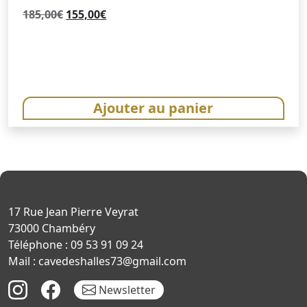
Le
Le
185,00
€
155,00
€
prix
prix
initial
actuel
était :
est :
185,00€.
155,00€.
Ajouter au panier
17 Rue Jean Pierre Veyrat
73000 Chambéry
Téléphone : 09 53 91 09 24
Mail : cavedeshalles73@gmail.com
Newsletter