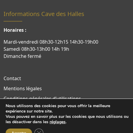
Informations Cave des Halles
Horaires :
Mardi-vendredi 08h30-12h15 14h30-19h00
Samedi 08h30-13h00 14h 19h
Dimanche fermé
Contact
Mentions légales
Conditions générales d’utilisations
Nous utilisons des cookies pour vous offrir la meilleure
Politique de confidentialité
expérience sur notre site.
Vous pouvez en savoir plus sur les cookies que nous utilisons ou
Site WordPress par Nouvel Oeil
les désactiver dans les
réglages
.
Fermer la bannière des cookies GDPR