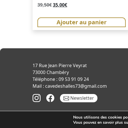
Le
Le
39,50
€
35,00
€
prix
prix
initial
actuel
Ajouter au panier
était :
est :
39,50€.
35,00€.
17 Rue Jean Pierre Veyrat
73000 Chambéry
Téléphone : 09 53 91 09 24
Mail : cavedeshalles73@gmail.com
Newsletter
Nous utilisons des cookies pou
Vous pouvez en savoir plus su