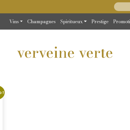
Recherc
Vins
Champagnes
Spiritueux
Prestige
Promot
verveine verte
 !