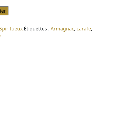
ier
Spiritueux
Étiquettes :
Armagnac
,
carafe
,
O