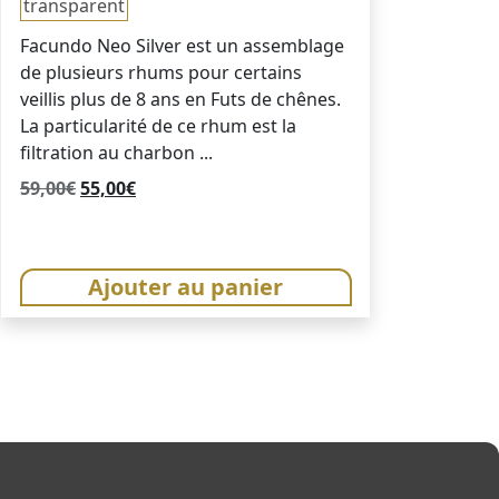
transparent
Facundo Neo Silver est un assemblage
de plusieurs rhums pour certains
veillis plus de 8 ans en Futs de chênes.
La particularité de ce rhum est la
filtration au charbon ...
Le
Le
59,00
€
55,00
€
prix
prix
initial
actuel
était :
est :
Ajouter au panier
59,00€.
55,00€.