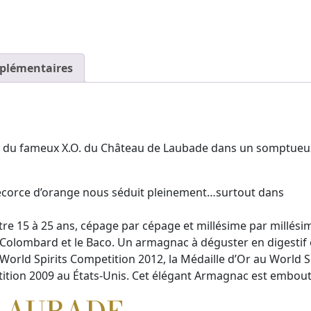
plémentaires
 du fameux X.O. du Château de Laubade dans un somptueux 
d’écorce d’orange nous séduit pleinement…surtout dans
re 15 à 25 ans, cépage par cépage et millésime par millési
 Colombard et le Baco. Un armagnac à déguster en digestif e
World Spirits Competition 2012, la Médaille d’Or au World S
tition 2009 au États-Unis. Cet élégant Armagnac est embout