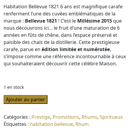
prix
prix
Habitation Bellevue 1821 6 ans est magnifique carafe
initial
actuel
renferment l’une des cuvées emblématiques de la
était :
est :
marque :
Bellevue 1821
! C’est le
Millésime 2015
que
150,00€.
125,00€.
nous découvrons ici… le fruit d’une maturation de 6
années en fûts de chêne, dans l’espace préservé et
paisible des chais de la distillerie. Cette prestigieuse
carafe, parue en
édition limitée et numérotée
,
s’impose comme une référence incontournable à ceux
qui souhaiteraient découvrir cette célèbre Maison.
1 en stock
quantité
Ajouter au panier
de
Rhum
Catégories :
Prestige
,
Promotions
,
Rhums
,
Spiritueux
Habitation
Étiquettes :
habitation bellevue
,
Rhum
Bellevue