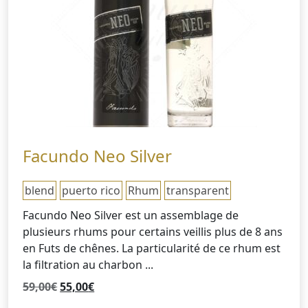
Facundo Neo Silver
blend
puerto rico
Rhum
transparent
Facundo Neo Silver est un assemblage de
plusieurs rhums pour certains veillis plus de 8 ans
en Futs de chênes. La particularité de ce rhum est
la filtration au charbon ...
Le
Le
59,00
€
55,00
€
prix
prix