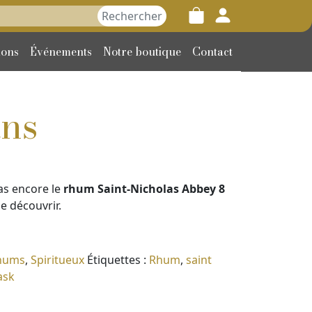
her :
ions
Événements
Notre boutique
Contact
ans
as encore le
rhum Saint-Nicholas Abbey 8
le découvrir.
hums
,
Spiritueux
Étiquettes :
Rhum
,
saint
ask