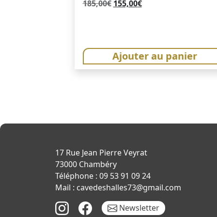
Le
Le
185,00
€
155,00
€
prix
prix
initial
actuel
était :
est :
185,00€.
155,00€.
Ajouter au panier
17 Rue Jean Pierre Veyrat
73000 Chambéry
Téléphone : 09 53 91 09 24
Mail : cavedeshalles73@gmail.com
Newsletter