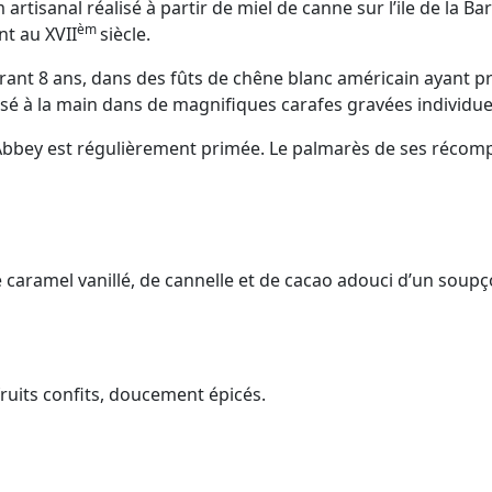
artisanal réalisé à partir de miel de canne sur l’ile de la B
èm
t au XVII
siècle.
 durant 8 ans, dans des fûts de chêne blanc américain ayan
isé à la main dans de magnifiques carafes gravées individu
s Abbey est régulièrement primée. Le palmarès de ses récom
 de caramel vanillé, de cannelle et de cacao adouci d’un so
ruits confits, doucement épicés.