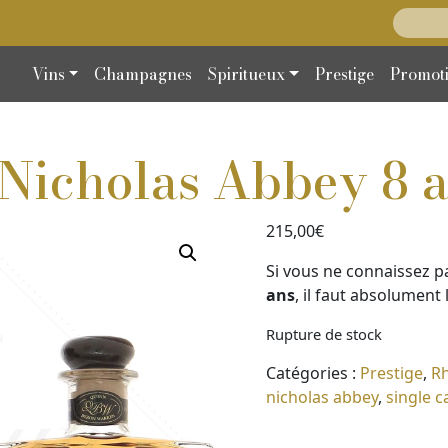
Recherc
Vins
Champagnes
Spiritueux
Prestige
Promot
Nicholas Abbey 8 
215,00
€
Si vous ne connaissez p
ans
, il faut absolument 
Rupture de stock
Catégories :
Prestige
,
R
nicholas abbey
,
single c