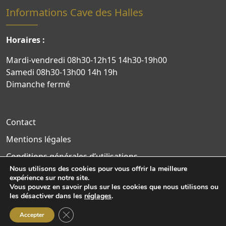
Informations Cave des Halles
Horaires :
Mardi-vendredi 08h30-12h15 14h30-19h00
Samedi 08h30-13h00 14h 19h
Dimanche fermé
Contact
Mentions légales
Conditions générales d’utilisations
Nous utilisons des cookies pour vous offrir la meilleure
Politique de confidentialité
expérience sur notre site.
Vous pouvez en savoir plus sur les cookies que nous utilisons ou
Site WordPress par Nouvel Oeil
les désactiver dans les
réglages
.
Fermer la bannière des cookies GDPR
Accepter