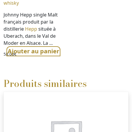
whisky
Johnny Hepp single Malt
français produit par la
distillerie
Hepp
située à
Uberach, dans le Val de
Moder en Alsace. La ...
Ajouter au panier
58,00
€
Produits similaires