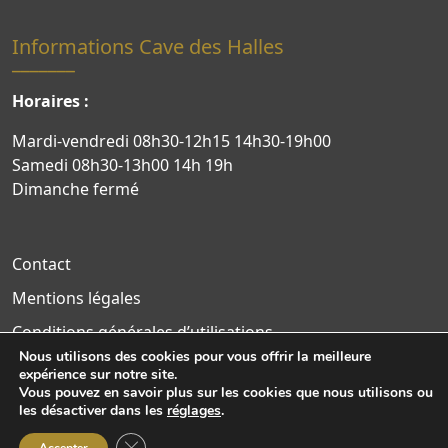
Informations Cave des Halles
Horaires :
Mardi-vendredi 08h30-12h15 14h30-19h00
Samedi 08h30-13h00 14h 19h
Dimanche fermé
Contact
Mentions légales
Conditions générales d’utilisations
Nous utilisons des cookies pour vous offrir la meilleure
Politique de confidentialité
expérience sur notre site.
Vous pouvez en savoir plus sur les cookies que nous utilisons ou
Site WordPress par Nouvel Oeil
les désactiver dans les
réglages
.
Fermer la bannière des cookies GDPR