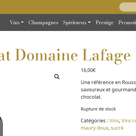
Recherc
Vins
Champagnes
Spiritueux
Prestige
Promot
at Domaine Lafage
16,00
€
Une référence en Roussill
savoureux et gourmand,
chocolat.
Rupture de stock
Catégories :
Vins
,
Vins 
maury doux
,
sucré