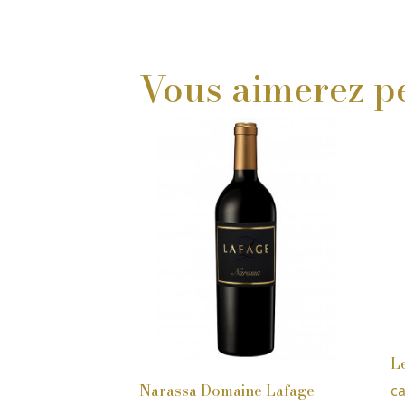
Vous aimerez pe
L
Narassa Domaine Lafage
c