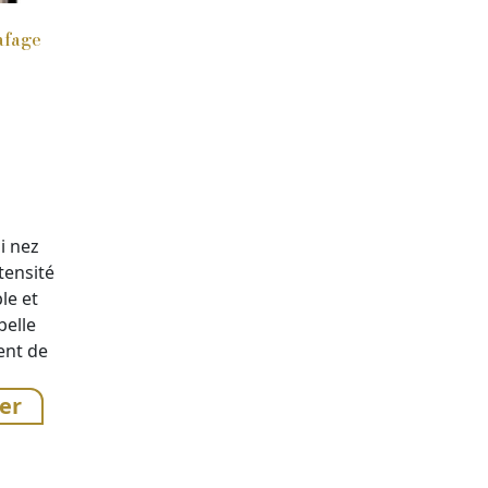
afage
i nez
ntensité
le et
belle
ent de
er