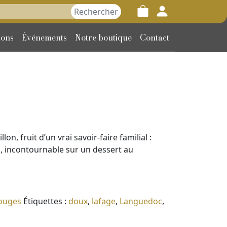
her :
ions
Événements
Notre boutique
Contact
on, fruit d’un vrai savoir-faire familial :
 incontournable sur un dessert au
rouges
Étiquettes :
doux
,
lafage
,
Languedoc
,