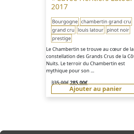
2017
Bourgogne
chambertin grand cru
grand cru
louis latour
pinot noir
prestige
Le Chambertin se trouve au cœur de la
constellation des Grands Crus de la Cô
Nuits. Le terroir du Chambertin est
mythique pour son ...
Le
Le
335,00
€
285,00
€
Ajouter au panier
prix
prix
initial
actuel
était :
est :
335,00€.
285,00€.