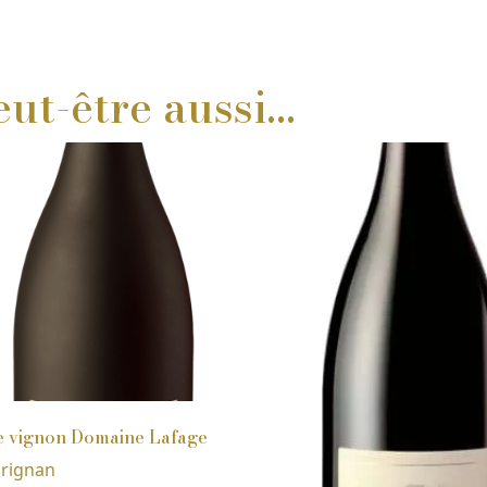
ut-être aussi…
e vignon Domaine Lafage
arignan