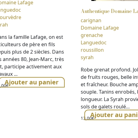
omaine Lafage
anguedoc
Authentique Domaine L
ourvèdre
carignan
yrah
Domaine Lafage
grenache
ns la famille Lafage, on est
Languedoc
ticulteurs de père en fils
roussillon
puis plus de 2 siècles. Dans
syrah
s années 80, Jean-Marc, très
t, participe activement aux
Robe grenat profond. Jol
avaux ...
de fruits rouges, belle i
Ajouter au panier
et fraîcheur. Bouche amp
,00
€
souple. Tanins enrobés, 
longueur. La Syrah provi
sols de galets roulé...
Ajouter au pani
13,00
€