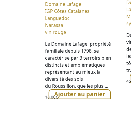
D
Domaine Lafage
L
IGP Côtes Catalanes
M
Languedoc
s
Narassa
vin rouge
Da
vi
Le Domaine Lafage, propriété
de
familiale depuis 1798, se
le
caractérise par 3 terroirs bien
tô
distincts et emblématiques
tr
représentant au mieux la
diversité des sols
46
du Roussillon, que les plus ...
Ajouter au panier
18,00
€