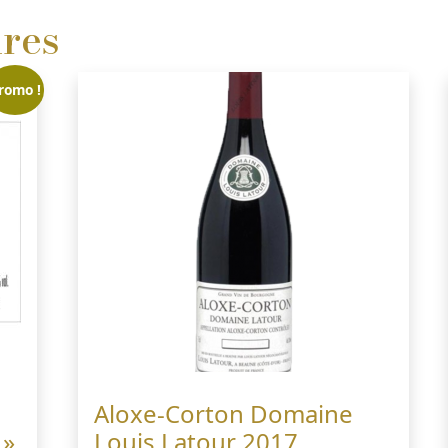
ires
romo !
Aloxe-Corton Domaine
 »
Louis Latour 2017