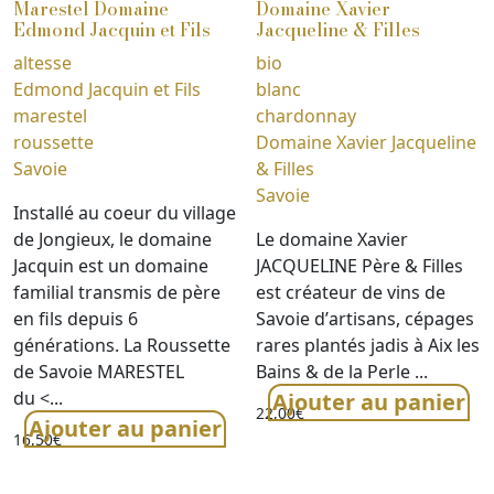
Marestel Domaine
Domaine Xavier
Edmond Jacquin et Fils
Jacqueline & Filles
altesse
bio
Edmond Jacquin et Fils
blanc
marestel
chardonnay
roussette
Domaine Xavier Jacqueline
Savoie
& Filles
Savoie
Installé au coeur du village
de Jongieux, le domaine
Le domaine Xavier
Jacquin est un domaine
JACQUELINE Père & Filles
familial transmis de père
est créateur de vins de
en fils depuis 6
Savoie dʼartisans, cépages
générations. La Roussette
rares plantés jadis à Aix les
de Savoie MARESTEL
Bains & de la Perle ...
du <...
Ajouter au panier
22,00
€
Ajouter au panier
16,50
€