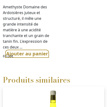
Amethyste Domaine des
Ardoisières juteux et
structuré, il mêle une
grande intensité de
matière à une acidité
tranchante et un grain de
tanin fin. L'expression de
ces deux ...
Ajouter au panier
65,00
€
Produits similaires