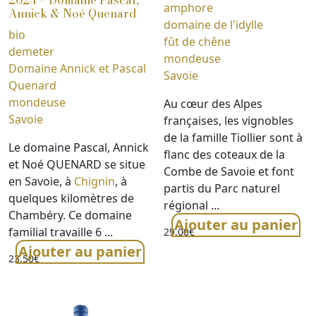
2024 – Domaine Pascal,
amphore
Annick & Noé Quenard
domaine de l'idylle
bio
fût de chêne
demeter
mondeuse
Domaine Annick et Pascal
Savoie
Quenard
mondeuse
Au cœur des Alpes
Savoie
françaises, les vignobles
de la famille Tiollier sont à
Le domaine Pascal, Annick
flanc des coteaux de la
et Noé QUENARD se situe
Combe de Savoie et font
en Savoie, à
Chignin
, à
partis du Parc naturel
quelques kilomètres de
régional ...
Chambéry. Ce domaine
Ajouter au panier
familial travaille 6 ...
29,00
€
Ajouter au panier
23,50
€